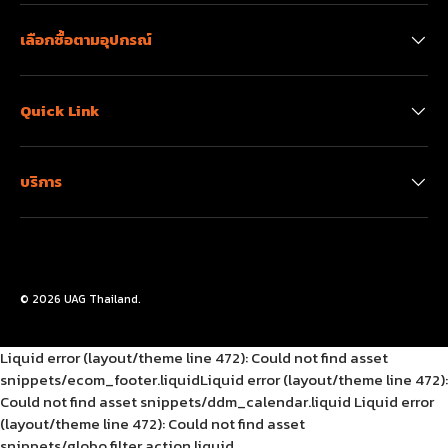
เลือกซื้อตามอุปกรณ์
Quick Link
บริการ
ยอมรับวิธีการชำระเงิน
© 2026
UAG Thailand
.
Liquid error (layout/theme line 472): Could not find asset
snippets/ecom_footer.liquidLiquid error (layout/theme line 472):
Could not find asset snippets/ddm_calendar.liquid
Liquid error
(layout/theme line 472): Could not find asset
snippets/globo.filter.action.liquid